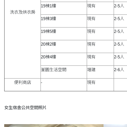
19棟1樓
現有
2-5人
洗衣及烘衣房
19棟3樓
現有
2-5人
19棟5樓
現有
2-5人
20棟2樓
現有
2-5人
20棟4樓
現有
2-5人
荃園生活空間
增建
2-6人
便利商店
-
現有
女生宿舍公共空間照片