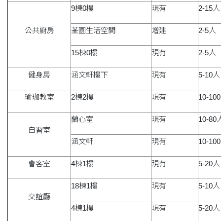
9棟0樓
現有
2-15人
公共廚房
荃園生活空間
增建
2-5人
15棟0樓
現有
2-5人
健身房
涵文軒樓下
現有
5-10人
瑜珈教室
2棟2樓
現有
10-10
蘭心室
現有
10-80
自習室
涵文軒
現有
10-10
會客室
4棟1樓
現有
5-20人
18棟1樓
現有
5-10人
交誼廳
4棟1樓
現有
5-20人