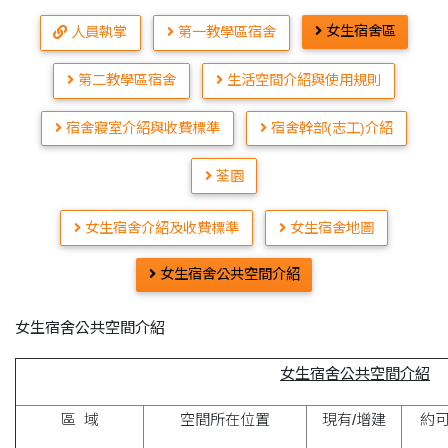
女生宿舍區
人員執掌
第一教學區宿舍
第二教學區宿舍
生活空間介紹與使用規則
宿舍寢室介紹與收費標準
宿舍幹部(志工)介紹
荃園
女生宿舍介紹及收費標準
女生宿舍地圖
女生宿舍公共空間介紹
女生宿舍公共空間介紹
女生宿舍公共空間介紹
區 域
空間所在位置
現有/增建
約