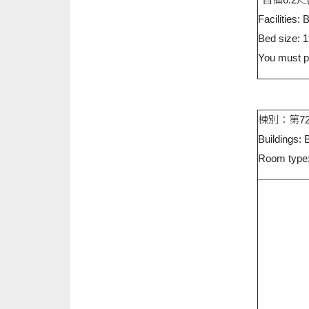
Facilities:
Bed size: 
You must pr
棟別：第72
Buildings: 
Room type: