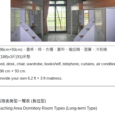
196cm×93cm)、書桌、椅、衣櫃、書架、電話機、窗簾、冷氣機
188)x3尺(91)床墊
 Bed, desk, chair, wardrobe, bookshelf, telephone, curtains, air conditio
196 cm × 93 cm.
ovide your own 6.2 ft × 3 ft mattress.
宿舍房型一覽表 (
長住型)
aching Area Dormitory Room Types (Long-term Type)