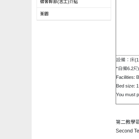
宿舍幹部(志工)介紹
荃園
設備：床(
*自備6.2尺(
Facilities:
Bed size: 
You must pr
第二教學區
Second Te