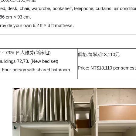
 Bed, desk, chair, wardrobe, bookshelf, telephone, curtains, air conditio
196 cm × 93 cm.
ovide your own 6.2 ft × 3 ft mattress.
、73棟 四人雅房(新床組)
價格:每學期18,110元
Buildings 72,73. (New bed set)
Price: NT$18,110 per semest
 Four-person with shared bathroom.