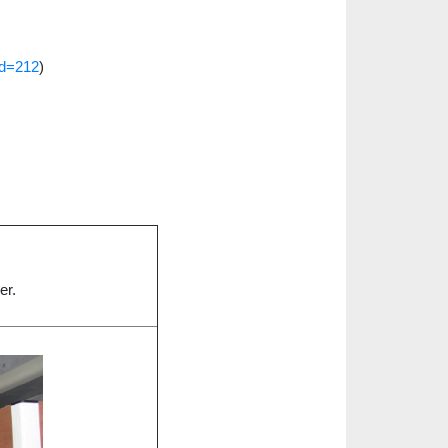
id=212
)
er.