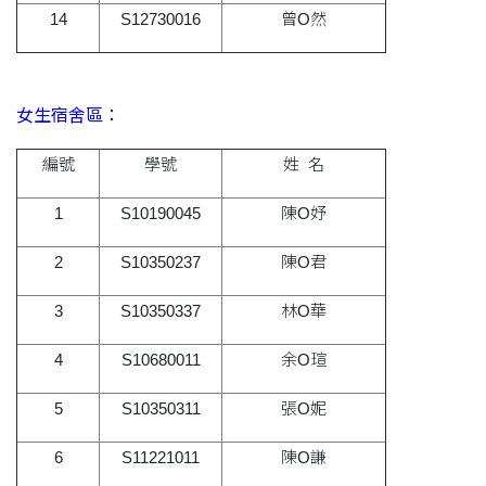
14
S12730016
曾O然
女生宿舍區
：
編號
學號
姓 名
1
S10190045
陳O妤
2
S10350237
陳O君
3
S10350337
林O華
4
S10680011
余O瑄
5
S10350311
張O妮
6
S11221011
陳O謙