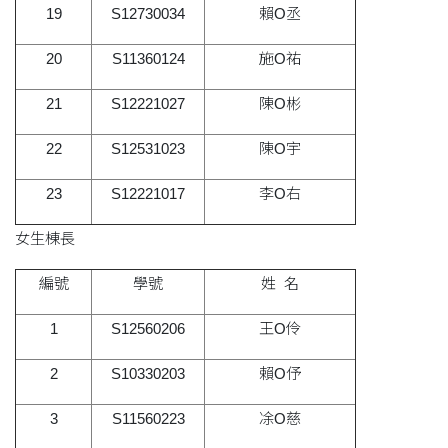
19
S12730034
賴O丞
20
S11360124
施O祐
21
S12221027
陳O彬
22
S12531023
陳O宇
23
S12221017
李O右
女生棟長
編號
學號
姓 名
1
S12560206
王O伶
2
S10330203
賴O伃
3
S11560223
凃O慈