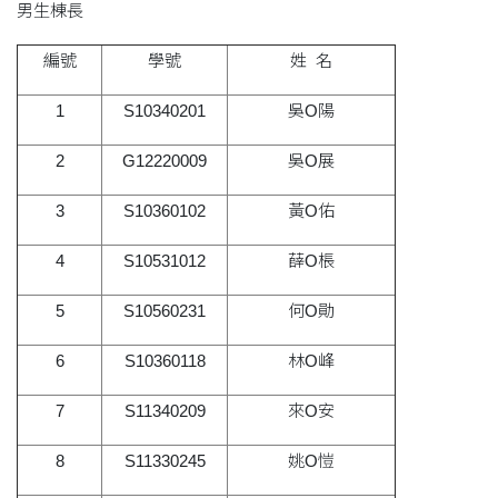
男生棟長
編號
學號
姓 名
1
S10340201
吳O陽
2
G12220009
吳O展
3
S10360102
黃O佑
4
S10531012
薛O棖
5
S10560231
何O勛
6
S10360118
林O峰
7
S11340209
來O安
8
S11330245
姚O愷