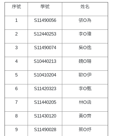
序號
學號
姓名
1
S11490056
張O為
2
S12440253
李O瑋
3
S11490074
吳O逸
4
S10440213
魏O珊
5
S10410204
歐O伊
6
S11420323
李O甄
7
S11440205
林O函
8
S11430120
黃O齊
9
S11490028
蔡O妤