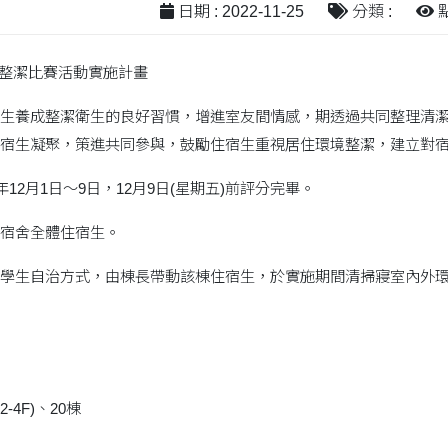
日期 : 2022-11-25
分類 :
點
舍整潔比賽活動實施計畫
生養成整潔衛生的良好習慣，增進室友間情感，期透過共同整理清
宿生凝聚，策進共同參與，鼓勵住宿生重視居住環境整潔，建立對
年12月1日～9日，12月9日(星期五)前評分完畢。
宿舍全體住宿生。
學生自治方式，由棟長帶動該棟住宿生，於實施期間清掃寢室內外
2-4F)、20棟