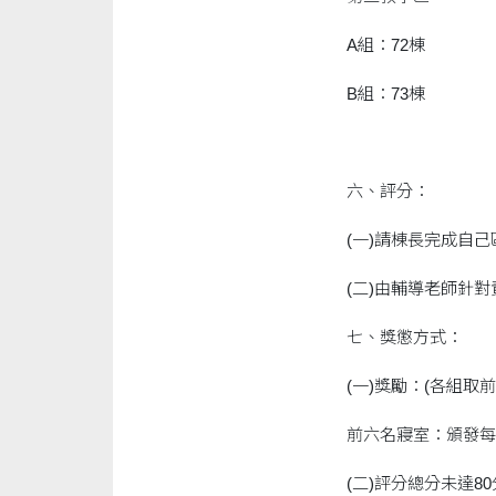
A組：72棟
B組：73棟
六、評分：
(一)請棟長完成自
(二)由輔導老師針
七、獎懲方式：
(一)獎勵：(各組取
前六名寢室：頒發每
(二)評分總分未達8