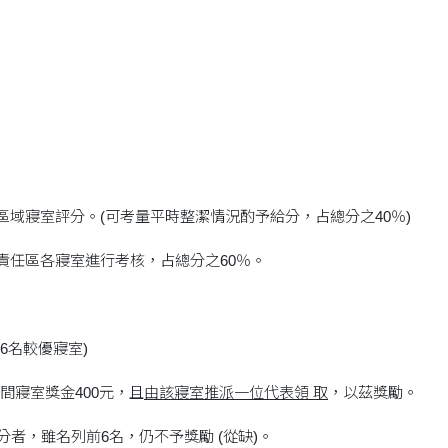
己區域寢室評分。(可考量平時整潔情況酌予給分，占總分之40％)
對責任區各寢室進行考核，占總分之60％。
前6名較優寢室)
間寢室獎金400元，且
由該寢室推派一位代表領 取
，以茲獎勵。
0分者，雖名列前6名，仍不予獎勵 (從缺)。