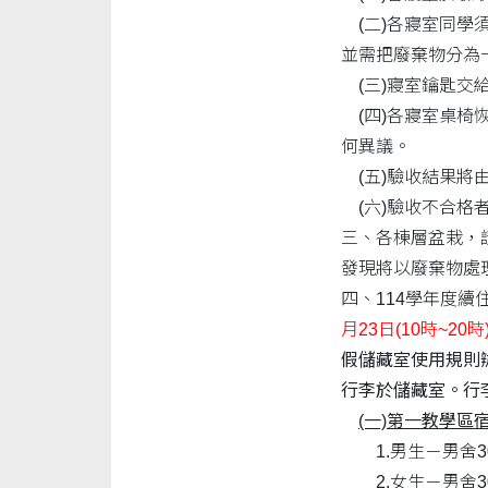
(二)各寢室同學
並需把廢棄物分為
(三)寢室鑰匙交
(四)各寢室桌椅
何異議。
(五)驗收結果將
(六)驗收不合格
三、各棟層盆栽，
發現將以廢棄物處
四、114學年度
月23日(10時~20時
假儲藏室使用規則
行李於儲藏室。行
(一)第一教學區
1.男生－男舍3
2.女生－男舍3