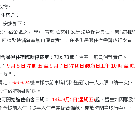
取物。
女生宿舍：
：
安排如下：
生宿舍區之同 學可 置於
涵文軒
恕無法負保管責任，暑假期間
：
四棟臨時儲藏室無負保管責任，僅提供暑假住宿需暫放行李者
宿舍暑假住宿臨時儲藏室：
72& 73棟自習室，無負保管責任。
限：
9 月 5 日 星期 五 至 9 月 7 日(星期日)限每日上午 10 時 至 
行時間：
規定，
6/6-6/24
機車採事前車牌資料登記制(一人只限申請一次)， 汽
於住宿輔導組網站。
舊生可開始進住宿舍日期：
114年9月5日(星期五)
起。
舊生如因服務
不予提前入住（提早入住者需配合儲藏室開放時間拿取行李）。