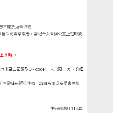
恕不開放返舍取物 。
（暑假時需拿取者，需配合女舍辦公室上班時間
晚上 8 時
。
車至三區領取QR-code(一人只限一次)，詳細
新生需提前返校住宿，請由系辦或系學會等統一
住宿輔導組 114.05