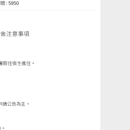
 : 5950
返舍注意事項
暑假住宿生進住。
申請公告為主。
驗。