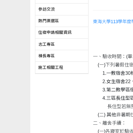
參訪交流
熱門票選區
東海大學113學年
住宿申請相關資訊
志工專區
棟長專區
一、驗收時間：(
(一)下列暑假住
施工相關工程
1.一教宿舍30
2.女生宿舍22、
3.第二教學區宿舍7
4.三區長住型區
長住型若無預計
(二)
其他
非暑期
二、離舍手續：
(一)各寢室於驗