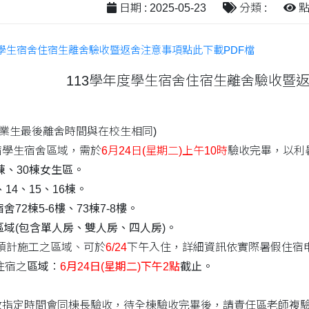
日期 : 2025-05-23
分類 :
點閱
度學生宿舍住宿生離舍驗收暨返舍注意事項點此下載PDF檔
113學年度學生宿舍住宿生離舍驗收暨
畢業生最後離舍時間與在校生相同)
宿學生宿舍區域，需於
6月24日(星期二)上午10時
驗收完畢，以利
棟、30棟女生區。
14、15、16棟。
2棟5-6樓、73棟7-8樓。
域(包含單人房、雙人房、四人房)。
施工之區域、可於
6/24
下午入住，詳細資訊依實際暑假住宿
住宿之
區域
：
6月24日(星期二)下午2點
截止。
收指定時間會同棟長驗收，待全棟驗收完畢後，請責任區老師複