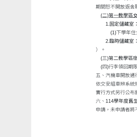
期間恕不開放返舍
(二)第一教學區
1.固定儲藏室
(1)下學年住女
2.臨時儲藏室
）。
(三)第二教學區
(四)行李領回期
五、汽機車開放通
依交安組車辨系統
實行方式另行公布
六、
114學年度
申請，未申請者將