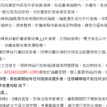
須完成寢室內部及外部走廊清掃，包括書桌抽屜內、衣櫃內、各
一般垃圾及回收物，分別置放於宿舍規定區域。
給棟長(鑰匙需為有號碼的制式鑰匙；鑰匙遺失或在外打造者，收取
恢復原位，排放整齊，於離舍驗收最後指定時間後，寢室仍留有
由棟長詳載於離舍驗收單上(未清掃、公物缺損等)，雙方簽名以示
者、依離舍驗收單表價賠償。
請同學自行攜回或丟棄，同學在曬衣場的衣物及浴廁置物架之個
理。
續住之住宿生，得將物品打包裝箱(建議使用塑膠箱，並註明姓名、
)、6月24日(10時~13時)
寄放於儲藏空間。個人重要物品(存摺、印
辦理，寄放期間如有任何毀損或遺失者，住宿輔導組不負任何法
李放置地點 如下：
宿舍：
0棟2、3樓自習室，恕無法負保管責任，暑假期間恕不開放返舍
0棟4F女生區交誼空間，考量颱風來襲，請注意行李防水措施