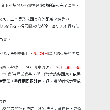
床底下的垃圾及各寢室所黏貼的海報完全清除，
70元工本費及收回其在外配製之鑰匙)。
個人物品者，視同廢棄物清除，當事人不得有任
負責。
人物品要記得收回，
6月24日
驗收結束後如仍有
系級、學號、下學年寢室號碼)，於
6月19日～6
章)證件(畢業證書、學生證)等請帶回家。
依暑
律責任。暑假期間預計休、退、轉學者切勿置放
取物。
，此空間為開放式空間，恕無法負保管責任，暑假