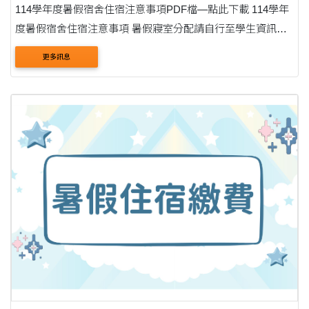
114學年度暑假宿舍住宿注意事項PDF檔—點此下載 114學年
度暑假宿舍住宿注意事項 暑假寢室分配請自行至學生資訊系
統查詢。完成繳費後，如於6/27後仍查詢不到住宿相關資料，
更多訊息
請來信洽詢：男生：cast0630@thu.edu.tw....