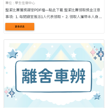
單位 : 學生住宿中心
整潔比賽獲獎寢室PDF檔—點此下載 整潔比賽領取獎金注意
事項: 1. 每間寢室推派1人代表領取。 2. 領取人攜帶本人身分
證(外籍人士:居留證,無居留 證者,帶護照)。
更多訊息
....