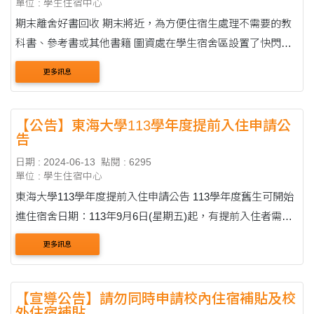
單位 : 學生住宿中心
期末離舍好書回收 期末將近，為方便住宿生處理不需要的教
科書、參考書或其他書籍 圖資處在學生宿舍區設置了快閃回
收書箱 回收的書籍將作為好書交流活動的書 實現知識的永續
更多訊息
傳遞! 時間：6....
【公告】東海大學113學年度提前入住申請公
告
日期 : 2024-06-13
點閱 : 6295
單位 : 學生住宿中心
東海大學113學年度提前入住申請公告 113學年度舊生可開始
進住宿舍日期：113年9月6日(星期五)起，有提前入住者需填
寫資料並上傳證明。 最早可入住時間為8月27日(星期二)早
更多訊息
上8點後 。 8....
【宣導公告】請勿同時申請校內住宿補貼及校
外住宿補貼