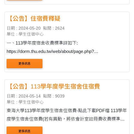
核准留校工讀之助學勞作生....
【公告】住宿費釋疑
日期 : 2024-05-20
點閱 : 2624
單位 : 學生住宿中心
一、113學年度宿舍收費標準詳如下:
https://dorm.thu.edu.tw/web/about/page.php?
lang=zh_tw&scid=8&sid=6 二、宿舍網路費每學期800元。
更多訊息
三、同學如對於113學年抽到的宿舍及收費有疑慮，歡迎與住
輔組承辦人聯繫....
【公告】113學年度學生宿舍住宿費
日期 : 2024-05-14
點閱 : 9039
單位 : 學生住宿中心
東海大學113學年度學生宿舍住宿費-點此下載PDF檔 113學年
度學生宿舍住宿費(若有異動，將依會計室註冊費收費標準為
準) A.一般型宿舍費(不含冷氣費)(寒暑假由住輔組另外開單繳
更多訊息