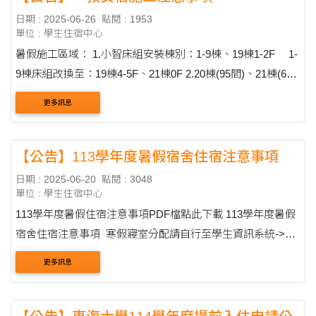
日期 : 2025-06-26
點閱 : 1953
單位 : 學生住宿中心
暑假施工區域： 1.小智床組安裝棟別：1-9棟、19棟1-2F 1-
9棟床組改換至：19棟4-5F、21棟0F 2.20棟(95間)、21棟(63
間)、23棟(80間)寢室門板更換含更換門鎖。 3.蘭心室、繪圖
更多訊息
室進行空間修整。 4.14-23棟浴廁門....
【公告】113學年度暑假宿舍住宿注意事項
日期 : 2025-06-20
點閱 : 3048
單位 : 學生住宿中心
113學年度暑假住宿注意事項PDF檔點此下載 113學年度暑假
宿舍住宿注意事項 寒假寢室分配請自行至學生資訊系統->註
冊/住宿/保險->住宿申請à查詢寢室分配->113暑假 完成繳費後
更多訊息
若6/22....