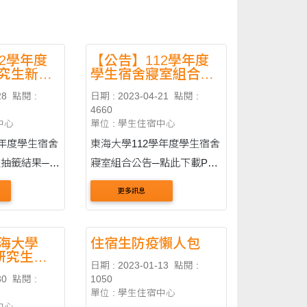
12學年度
【公告】112學年度
究生新生
學生宿舍寢室組合公
果
告
28
點閱 :
日期 : 2023-04-21
點閱 :
4660
中心
單位 : 學生住宿中心
學年度學生宿舍
東海大學112學年度學生宿舍
抽籤結果─點
寢室組合公告─點此下載PDF
檔 112學年度男生住宿寢室
更多訊息
組合表─點此下載PDF檔 112
學年度女生住宿寢室組合表─
點此下載PDF檔
海大學
住宿生防疫懶人包
度研究生新
日期 : 2023-01-13
點閱 :
辦法
30
點閱 :
1050
單位 : 學生住宿中心
中心