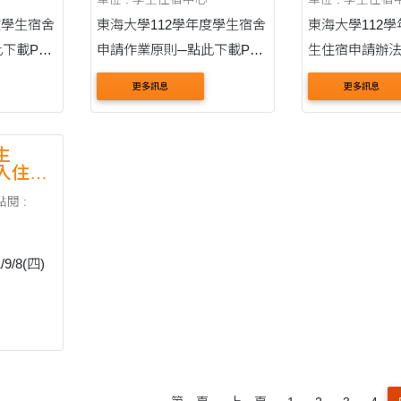
度學生宿舍
東海大學112學年度學生宿舍
東海大學112
下載PDF
申請作業原則─點此下載PDF
生住宿申請辦法
檔
PDF檔 東海大學112學年度
更多訊息
更多訊息
研究生新生住
一、申請日期：1
日(一)至4月27
生
)可入住宿
週一
五：上午8時至
點閱 :
假....
/8(四)