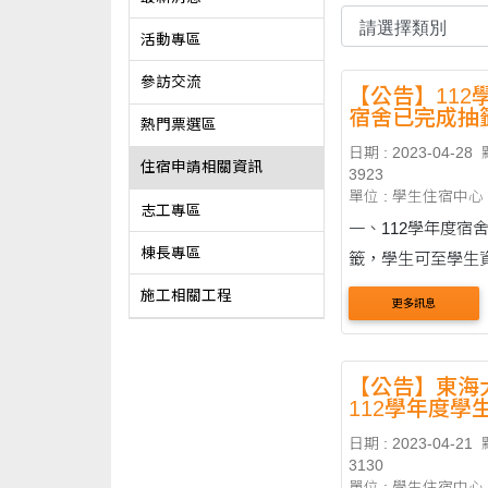
活動專區
參訪交流
【公告】112
宿舍已完成抽
熱門票選區
至學生資訊系
日期 : 2023-04-28
抽籤結果
住宿申請相關資訊
3923
單位 : 學生住宿中心
志工專區
一、112學年度宿
棟長專區
籤，學生可至學生
查詢抽籤結果。 二、同房型
施工相關工程
更多訊息
可自組寢室，詳細
閱寢室組合表，寢
可至三區住輔組辦
【公告】東海
112學年度學
或至住輔組網站下載。
第二階段申請
組合表下載網址：https
日期 : 2023-04-21
3130
單位 : 學生住宿中心