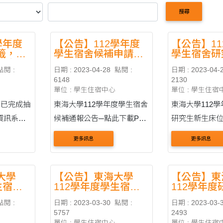
搜尋
學年度
【公告】112學年度
【公告】1
籤，可
學生宿舍候補申請公
學生宿舍研
統查詢
告
床位抽籤結
點閱 :
日期 : 2023-04-28
點閱 :
日期 : 2023-04-
6148
2130
單位 : 學生住宿中心
單位 : 學生住宿
舍已完成抽
東海大學112學年度學生宿舍
東海大學112
資訊系統
候補通報公告─點此下載PDF
研究生新生床位
檔
此下載PDF檔
更多訊息
更多訊息
內容可參
室組合表
公室索取
大學
【公告】東海大學
【公告】東
生宿舍
112學年度學生宿舍
112學年
 寢室
申請作業原則
生住宿申請
:/....
點閱 :
日期 : 2023-03-30
點閱 :
日期 : 2023-03-
5757
2493
單位 : 學生住宿中心
單位 : 學生住宿