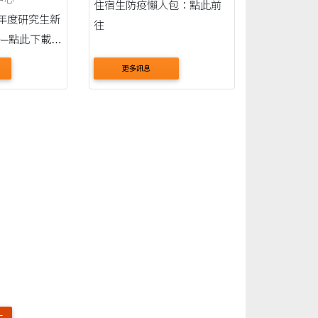
住宿生防疫懶人包：點此前
學年度研究生新
往
─點此下載
更多訊息
宿申請辦法
12年4月10
日(四)止。
至週
下午4時(例