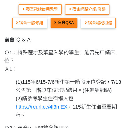
寢室電話使用教學
宿舍網路介紹/修繕
宿舍Q&A
宿舍一般修繕
宿舍場地租借
宿舍 Ｑ＆Ａ
Ｑ1：特殊選才及繁星入學的學生，能否先申請床
位？
Ａ1：
(1)115年6/15-7/6新生第一階段床位登記，7/13
公告第一階段床位登記結果。(住輔組網站)
(2)請參考學生住宿懶人包
https://reurl.cc/4l3mEX
，115新生住宿重要期
程。
Ｑ2：宿舍可以開放參觀嗎？