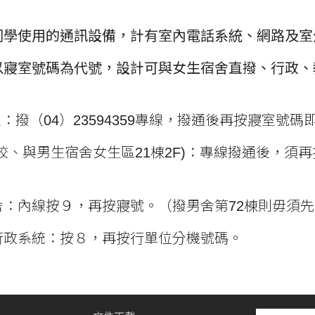
同學使用的通訊設備，計有室內電話系統、網路及室
以寢室號碼為代號，設計可與女生宿舍直撥、行政、
室：撥（04）23594359專線，撥通後再按寢室號碼
校、與男生宿舍女生區21棟2F)：專線撥通後，須
舍：內線按９，再按寢號。（撥男舍第72棟則毋須先
行政系統：按８，再按行單位分機號碼。