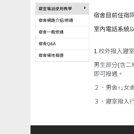
寢室電話使用教學
宿舍目前住宿
宿舍網路介紹/修繕
室內電話系統
宿舍一般修繕
宿舍Q&A
1.校外撥入寢
宿舍場地租借
男生部分(含二
即可撥通。
２．男舍↑↓女
３．寢室撥入