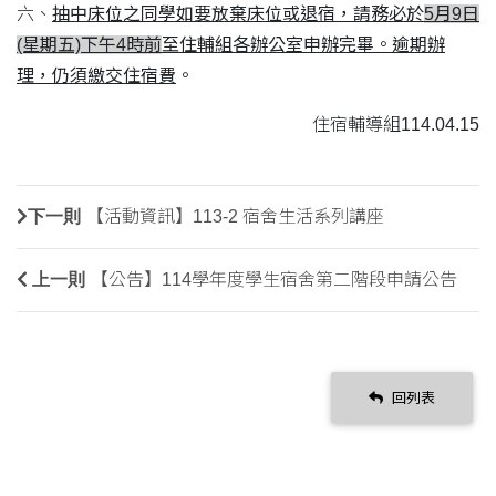
六、
抽中床位之同學如要放棄床位或退宿，請務必於
5月9日
(星期五)下午4時前
至住輔組各辦公室申辦完畢。逾期辦
理，仍須繳交住宿費
。
住宿輔導組114.04.15
下一則
【活動資訊】113-2 宿舍生活系列講座
上一則
【公告】114學年度學生宿舍第二階段申請公告
回列表