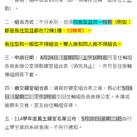
一、資格：抽中宿舍的同學（即，保障床位與一般床位之正
取）。
二、
組合方式
：不分系別、但須
同房型且同一
棟群
（例如：
都是長住型且都在72棟1樓
、33棟等
）。
長住型和一般型不得組合。雙人房和四人房不得組合。
三、申請日期
：
4月24日（星期四）上午10時起
可至住輔組
各宿舍辦公室領取寢室組合表（領完為止），亦可至住宿輔
導組網頁下載。
四、
繳交寢室組合表
：填寫好寢室組合表之後，務必於
5月6
日（星期二）下午2時前
交回住輔組各宿舍辦公室。未填或
逾期未交者，室友由住輔組安排。
五、
114學年度舊生寢室名單公布
：
5月20日(星期二)起
自行
上學生資訊系統查詢，不另行通知。