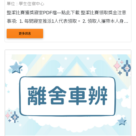
單位 : 學生住宿中心
整潔比賽獲獎寢室PDF檔—點此下載 整潔比賽領取獎金注意
事項: 1. 每間寢室推派1人代表領取。 2. 領取人攜帶本人身分
證(外籍人士:居留證,無居留 證者,帶護照)。
更多訊息
....