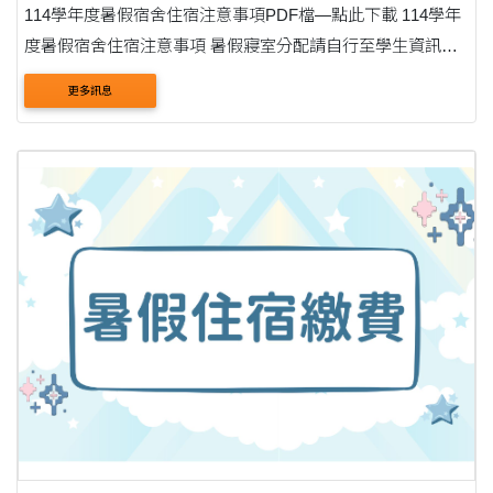
114學年度暑假宿舍住宿注意事項PDF檔—點此下載 114學年
度暑假宿舍住宿注意事項 暑假寢室分配請自行至學生資訊系
統查詢。完成繳費後，如於6/27後仍查詢不到住宿相關資料，
更多訊息
請來信洽詢：男生：cast0630@thu.edu.tw....