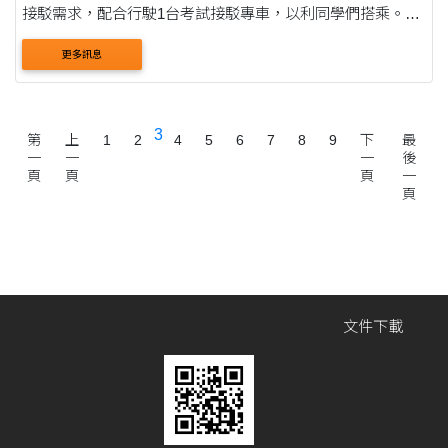
接駁需求，配合行駛1台考試接駁專車，以利同學們搭乘。
二、週一至週五接駁車仍照平日上課時間表運行。 三、本學
更多訊息
期行使至115年1月9日，寒假期間不行駛接....
3
第
上
1
2
4
5
6
7
8
9
下
最
一
一
一
後
頁
頁
頁
一
頁
文件下載