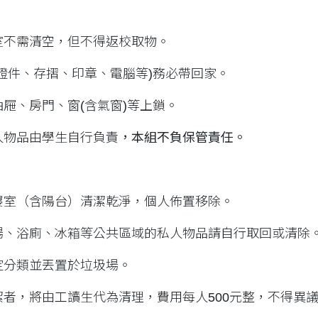
室不需清空，但不得返校取物。
證件、存摺、印章、電腦等)務必帶回家。
屜、房門、窗(含氣窗)等上鎖。
人物品由學生自行負責
，本組不負保管責任。
寢室（含陽台）清潔乾淨，個人佈置移除。
場、浴廁、冰箱等公共區域的私人物品請自行取回或清除
定分類並丟置於垃圾場。
潔者，將由工讀生代為清理，費用每人500元整，不得異