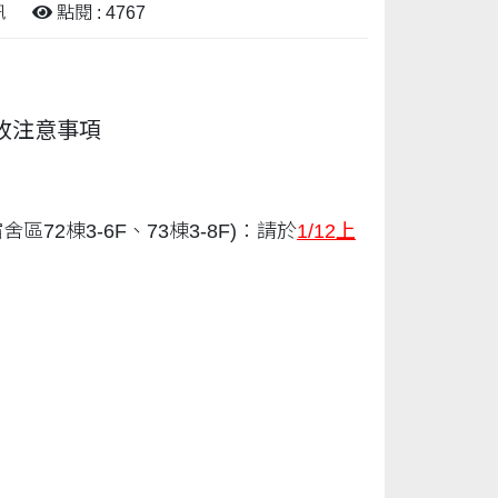
訊
點閱 : 4767
收注意事項
72棟3-6F、73棟3-8F)：請於
1/12
上