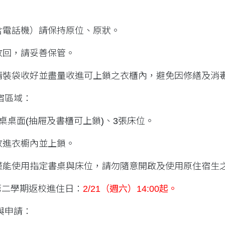
含電話機）請保持原位、原狀。
收回，請妥善保管。
請裝袋收好並盡量收進可上鎖之衣櫃內，避免因修繕及消
宿區域：
桌桌面(抽屜及書櫃可上鎖)、3張床位。
收進衣櫥內並上鎖。
僅能使用指定書桌與床位，請勿隨意開啟及使用原住宿生
第二學期返校進住日：
2/21（週六）14:00起。
與申請：