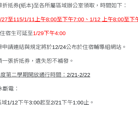
車辨折抵券(紙本)至各所屬區域辦公室領取，時間如下：
/27
至
115/1/11
上午
8:00
至下午
7:00
、
1/12
上午
8:00
至下
住宿生可延至
1/29下午4:00
車辨申請連結與規定將於12/24公布於住宿輔導組網站。
限領一張折抵券，遺失恕不補發。
年度第二學期開放通行時間：
2/21-2/22
水斷電：
1/12下午3:00起至2/21下午1:00止。