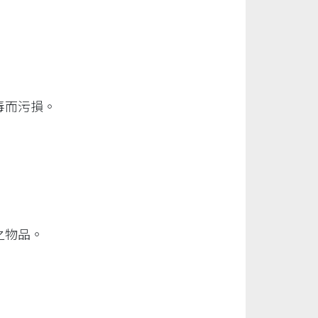
毒而污損。
之物品。