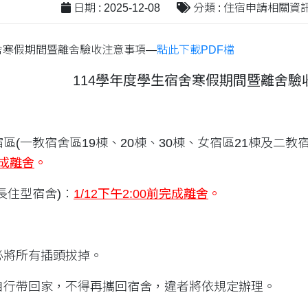
日期 : 2025-12-08
分類 : 住宿申請相關資
宿舍寒假期間暨離舍驗收注意事項—
點此下載PDF檔
114
學年度學生宿舍寒假期間暨離舍驗
(一教宿舍區19棟、20棟、30棟、女宿區21棟及二教宿舍區
成離舍
。
長住型宿舍)：
1/12
下午
2:00
前完成離舍
。
必將所有插頭拔掉。
自行帶回家，不得再攜回宿舍，違者將依規定辦理。