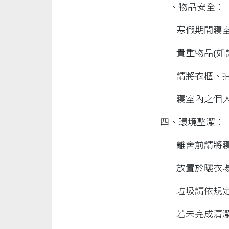
三、物品安全：
寒假期間寢
貴重物品(如
請將衣櫃、抽
寢室內之個
四、環境整潔：
離舍前請將
放置於曬衣
垃圾請依規
若未完成清