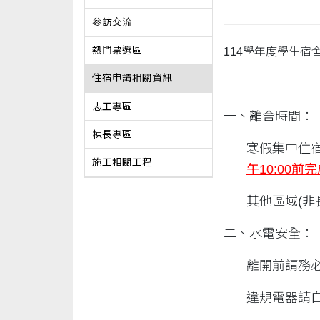
參訪交流
熱門票選區
114學年度學生
住宿申請相關資訊
志工專區
一、離舍時間：
棟長專區
寒假集中住宿區
施工相關工程
午
10:00
前完
其他區域(非
二、水電安全：
離開前請務
違規電器請