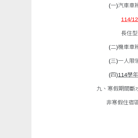
(一)汽車
114/12
長住型
(二)機車
(三)一人
(四)
114
學
九、寒假期間斷
非寒假住宿區域