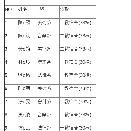
NO
姓名
系別
錄取
1
陳o頤
美術系
二教宿舍(73棟)
2
陳o筑
音樂系
二教宿舍(73棟)
3
黃o誼
美術系
二教宿舍(73棟)
4
林o玲
建築系
一教宿舍(30棟)
5
劉o榆
法律系
一教宿舍(30棟)
6
陳o甄
美術系
二教宿舍(73棟)
7
涂o晏
會計系
二教宿舍(73棟)
8
黃o綾
音樂系
二教宿舍(73棟)
9
方o云
法律系
一教宿舍(30棟)