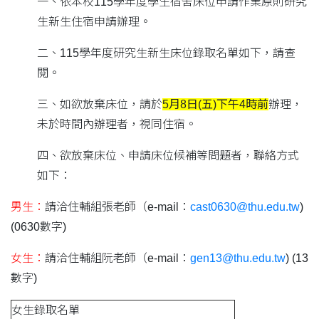
一、依本校115學年度學生宿舍床位申請作業原則研究
生新生住宿申請辦理。
二、115學年度研究生新生床位錄取名單如下，請查
閱。
三、如欲放棄床位，請於
5
月
8
日
(
五
)
下午
4
時前
辦理，
未於時間內辦理者，視同住宿。
四、欲放棄床位、申請床位候補等問題者，聯絡方式
如下：
男生：
請洽住輔組張老師（e-mail：
cast0630@thu.edu.tw
)
(0630數字)
女生：
請洽住輔組阮老師（e-mail：
gen13@thu.edu.tw
) (13
數字)
女生錄取名單