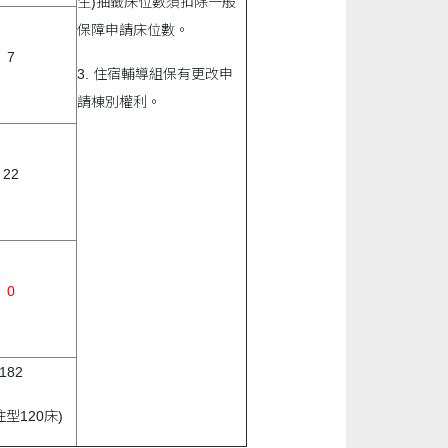
生)抽籤床位數須扣除一般
保障申請床位數。
7
3. 住宿輔導組保有更改申
請棟別權利。
22
0
182
住型120床)