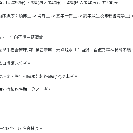
(四人房92床) 、3樓(四人房40床) 、4樓(四人房40床)，共200床。
先順序排序：碩博生 -> 境外生 -> 五年一貫生 -> 高年級生及博雅書院
者，一年內不得申請宿舍：
本校學生宿舍管理規則第四章第十六條規定「有自殺、自傷及精神狀態不穩
獲私自轉讓床位者。
宿舍規定，學年扣點累計超過5點(含)以上者。
長期外宿超過學期二分之一者。
任113學年度宿舍棟長。