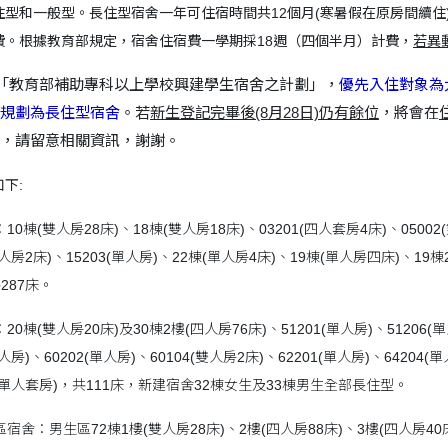
型和一般型。長住型宿舍一年可住宿時間共12個月(寒暑假在原房間續住
費。根據教育部規定，宿舍住宿費一學期採18週（四個半月）計費，
若異
「教育部補助專科以上學校興建學生宿舍之計劃」，
優先入住對象為大
規劃為長住型宿舍
。若
新生登記完畢後(8月28日)仍有餘位
，將會在
，請留意相關資訊，謝謝。
下:
10棟(雙人房28床)、18棟(雙人房18床)、03201(四人套房4床)、05002(
雙人房2床)、15203(單人房)、22棟(單人房4床)、19棟(單人房四床)、19棟
共287床。
20棟(雙人房20床)及30棟2樓(四人房76床)、51201(單人房)、51206(單人
單人房)、60202(單人房)、60104(雙人房2床)、62201(單人房)、64204(單
5(單人套房)，共111床，新建宿舍32棟女生及33棟男生全部長住型。
區宿舍：男生區72棟1樓(雙人房28床)、2樓(四人房88床)、3樓(四人房40