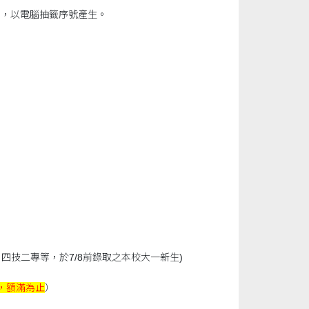
數後，以電腦抽籤序號產生。
四技二專等，於7/8前錄取之本校大一新生)
，額滿為止
）