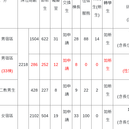
 分
床位總數
部新
礙寢
住宿
交換
轉學
棟長
生(新
生
室
生
生
服務
生)
如申
如新
男宿區
1504
622
31
28
88
14
請
生
(含長
男宿區
如申
如新
2218
286
252
12
8
0
0
請
生
(33棟)
(性
如申
如新
二教男生
428
227
8
9
22
2
請
生
(含長
如申
如新
女宿區
2102
504
19
33
100
0
請
生
(含長