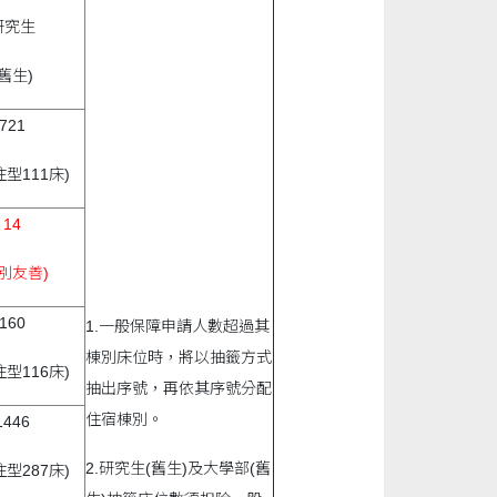
研究生
(舊生)
721
住型111床)
14
別友善)
160
1.一般保障申請人數超過其
棟別床位時，將以抽籤方式
住型116床)
抽出序號，再依其序號分配
住宿棟別。
1446
2.研究生(舊生)及大學部(舊
住型287床)