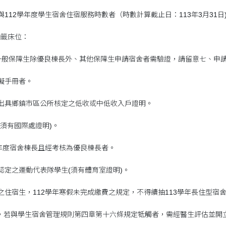
與112學年度學生宿舍住宿服務時數者（時數計算截止日：113年3月31
抽籤床位：
一般保障生除優良棟長外、其他保障生申請宿舍者需驗證，請留意七、申請
礙手冊者。
出具鄉鎮市區公所核定之低收或中低收入戶證明。
須有國際處證明)。
年度宿舍棟長且經考核為優良棟長者。
認定之運動代表隊學生(須有體育室證明)。
住宿生，112學年寒假未完成繳費之規定，不得續抽113學年長住型宿
，若與學生宿舍管理規則第四章第十六條規定牴觸者，需經醫生評估並開