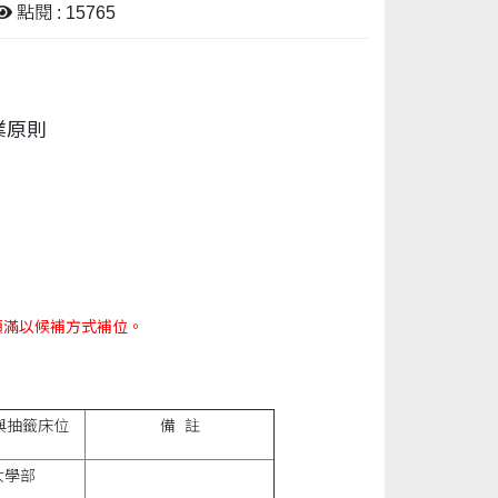
點閱 : 15765
業原則
，額滿以候補方式補位。
與抽籤床位
備 註
大學部