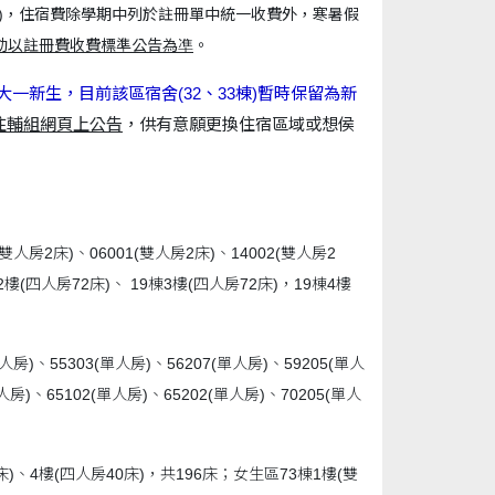
)，
住宿費除學期中列於註冊單中統一收費外，寒暑假
動以註冊費收費標準公告為凖
。
一新生，目前該區宿舍(32、33棟)暫時保留為新
住輔組網頁上公告
，供有意願更換住宿區域或想侯
雙人房2床)、06001(雙人房2床)、14002(雙人房2
2樓(四人房72床)、 19棟3樓(四人房72床)，19棟4樓
房)、55303(單人房)、56207(單人房)、59205(單人
人房)、65102(單人房)、65202(單人房)、70205(單人
床)、4樓(四人房40床)，共196床；女生區73棟1樓(雙