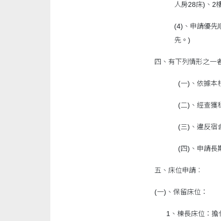
人房28床)、2樓
(4)、申請優
先。)
四、有下列情形之一
(一)、依據
(二)、經查
(三)、違反
(四)、申請
五、床位申請︰
(一)、保留床位：
1、棟長床位：擔