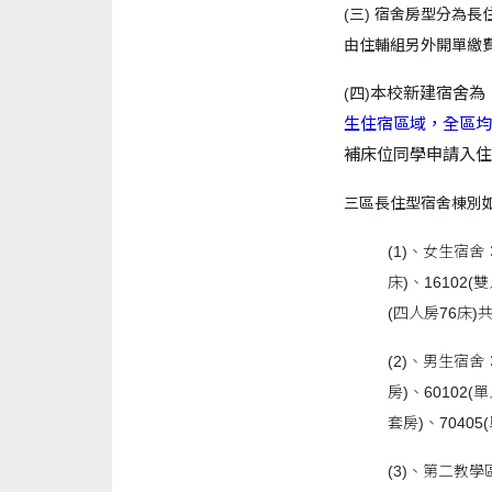
(
三)
宿舍房型分為長住
由住輔組另外開單繳
本校新建宿舍為
(四)
生住宿區域，全區均
補床位同學申請入住
三區長住型宿舍棟別如
(1)、女生宿舍：
床)、16102(
(四人房76床)
(2)、男生宿舍：
房)、60102(
套房)、7040
(3)、第二教學