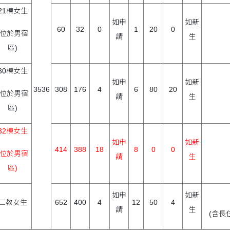
21棟女生
如申
如新
60
32
0
1
20
0
(位於男宿
請
生
區)
30棟女生
如申
如新
3536
308
176
4
6
80
20
(位於男宿
請
生
區)
32棟女生
如申
如新
414
388
18
8
0
0
(位於男宿
請
生
區)
如申
如新
二教女生
652
400
4
12
50
4
請
生
(含長