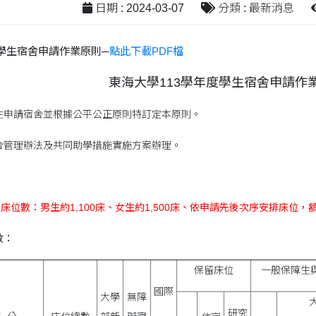
日期 : 2024-03-07
分類 : 最新消息
度學生宿舍申請作業原則─
點此下載PDF檔
東海大學113學年度學生宿舍申請作
生申請宿舍並根據公平公正原則特訂定本原則。
舍管理辦法及共同助學措施實施方案辦理。
：
)床位數：男生約1,100床、女生約1,500床、依申請先後次序安排床位
數：
保留床位
一般保障生
國際
大學
無障
研究