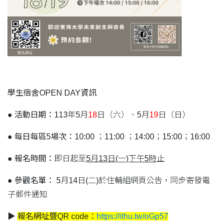
學生宿舍OPEN DAY資訊
●
活動日期：
113年5月
18
日（六）、5月
19
日（日）
●
每日每區5
場次：
10:00 ；11:00 ；14:00；15:00；16:00
●
報名時間：
即日起至
5月13日(一)下午5時
止
●
參觀名單：
5月14日(二)於住輔組網頁公告，同步寄發電
子郵件通知
▶
報名網址暨QR code：
https://ithu.tw/oGp57