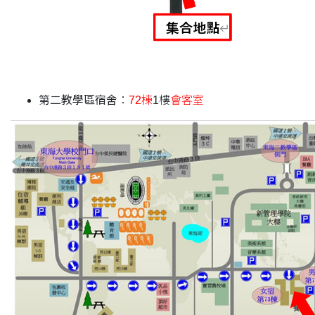
第二教學區宿舍
：
72棟
1樓
會客室