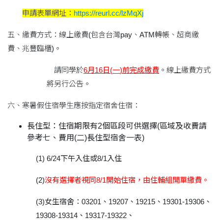
申請表單網址：
https://reurl.cc/lzMqXj
五、繳費方式：線上繳費(包含台灣pay、ATM轉帳、超商繳
費、兆豐臨櫃)。
請同學於
6
月
16
日
(
一
)
前完成繳費
。線上繳費方式
將另行公告。
六、寒暑假住宿學生應按指定宿舍住宿：
長住型：住宿期限有
2
個區段可供選擇
(
區域及收費請
參考七、費用
(
二
)
長住型宿舍一表
)
(1) 6/24
下午入住或
8/1
入住
(2)
沒有選擇者視同
8/1
開始住宿，由住輔組開單繳費。
(3)
女生宿舍：
03201
、
19207
、
19215
、
19301-19306
、
19308-19314
、
19317-19322
、