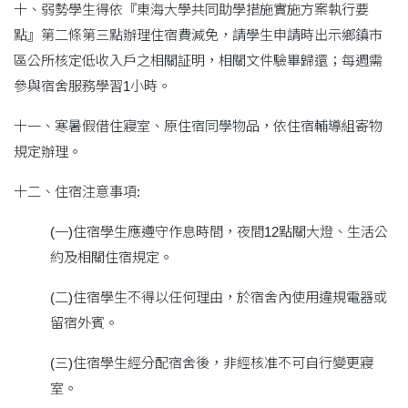
十、弱勢學生得依『東海大學共同助學措施實施方案執行要
點』第二條第三點辦理住宿費減免，請學生申請時出示鄉鎮市
區公所核定低收入戶之相關証明，相關文件驗畢歸還；每週需
參與宿舍服務學習1小時。
十一、寒暑假借住寢室、原住宿同學物品，依住宿輔導組寄物
規定辦理。
十二、住宿注意事項:
(一)住宿學生應遵守作息時間，夜間12點關大燈、生活公
約及相關住宿規定。
(二)住宿學生不得以任何理由，於宿舍內使用違規電器或
留宿外賓。
(三)住宿學生經分配宿舍後，非經核准不可自行變更寢
室。