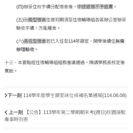
(四)辦妥住校手續分配宿舍後，
中途退宿不予退費
。
(五)
一般型宿舍
住宿到期須至住宿輔導組各區辦公室辦妥
驗收手續，方能離舍。
(六)
長住型宿舍
若已入住至114年寢室、開學後續住
無需
辦理驗收
。
十三、本要點經住宿輔導組組務會議通過，陳請學務長核定後
實施。
下一則
114學年度學生寢室床位候補名單通報(114.06.08)
上一則
【公告】113學年第二學期期末考(週日)校園接駁
專車時刻表