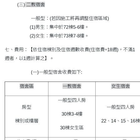
(三)
二教宿舍
一般型：(若因施工將再調整住宿區域)
(1)男生：集中於72棟5-6樓。
(2)女生：集中於73棟7-8樓。
七、費用：【依住宿棟別及住宿週數收費(住宿費÷18週)，不滿1
週者，以1週計算之】。
(一)一般型宿舍收費如下:
宿舍區
一教宿舍
女生宿舍
一般型四人房
房型
一般型四人房
30棟3-4樓
棟別或樓層
22、14、15、16棟
30棟女生區