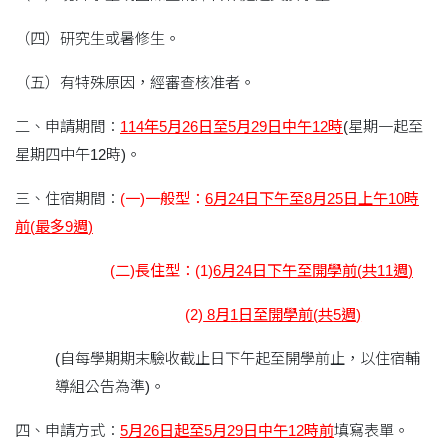
（四）研究生或暑修生。
（五）有特殊原因，經審查核准者。
二、申請期間：
114
年
5
月
26
日至
5
月
29
日中午
12
時
(星期一起至
星期四中午12時)。
三、住宿期間：
(
一
)
一般型：
6
月
24
日下午至
8
月
25
日上午
10
時
前
(
最多
9
週
)
(二)
長住型：(1)
6
月
24
日下午至開學前
(
共
11
週
)
(2)
8
月
1
日至開學前
(
共
5
週
)
(自每學期期末驗收截止日下午起至開學前止，以住宿輔
導組公告為準)。
四、申請方式：
5
月
26
日起至
5
月
29
日中午
12
時前
填寫表單。