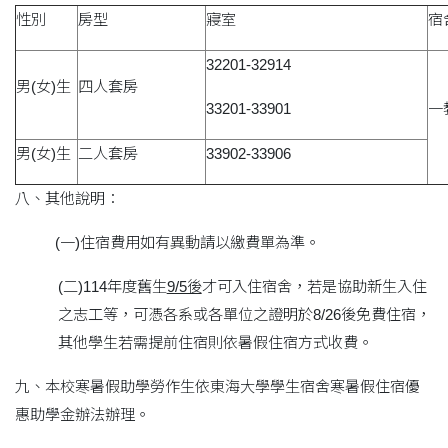
性別
房型
寢室
宿
32201-32914
男(女)生
四人套房
33201-33901
一
男(女)生
二人套房
33902-33906
八、其他說明：
(一)住宿費用如有異動請以繳費單為準。
(二)114年度舊生
9/5後
才可入住宿舍，若是協助新生入住
之志工等，可憑各系或各單位之證明於8/26後免費住宿，
其他學生若需提前住宿則依暑假住宿方式收費。
九、本校寒暑假助學勞作生依東海大學學生宿舍寒暑假住宿優
惠助學金辦法辦理。