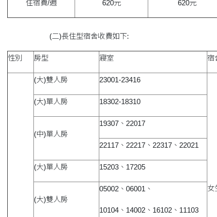
住宿費/週
620元
620元
(二)長住型宿舍收費如下:
性別
房型
寢室
宿
(大)雙人房
23001-23416
(大)單人房
18302-18310
19307、22017
(中)單人房
22117、22217、22317、22021
(大)單人房
15203、17205
女
05002、06001、
(大)雙人房
10104、14002、16102、11103