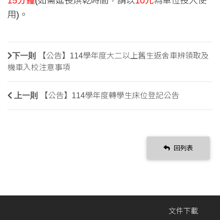
15分鐘
(
如需延長烘乾時間，請以
10元
為單位投入使
用)。
下一則
【公告】114學年度大二以上舊生返舍車辨領取及
機車入校注意事項
上一則
【公告】114學年度轉學生床位登記公告
回列表
文件下載