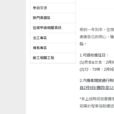
參訪交流
熱門票選區
住宿申請相關資訊
新的一年到來，住宿
謝謝各位的用心，雖
志工專區
臨。
棟長專區
1.可返校進住日：
施工相關工程
(1)男舍&女舍：
2月
(2)72、73棟：
2月9
2.汽機車開放通行
自2月9日(週四)至1
*非上述時段如要搬
如需計程車協助運送