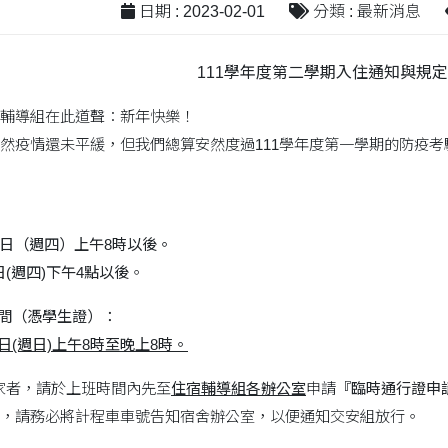
日期 : 2023-02-01
分類 : 最新消息
111學年度第二學期入住通知與規定
輔導組在此道聲：新年快樂！
然疫情還未平緩，但我們總算安然度過111學年度第一學期的防疫
9日（週四）上午8時以後。
日(週四)下午4點以後
。
時間（憑學生證）：
2日(週日)上午8時至晚上8時。
家者，請於上班時間內先至
住宿輔導組各辦公室
申請
『臨時通行證申
，請務必將計程車車號告知宿舍辦公室，以便通知交安組放行。