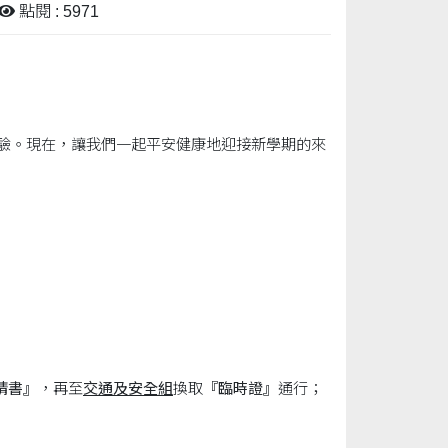
點閱 : 5971
考驗。現在，讓我們一起平安健康地迎接新學期的來
請書』
，再至
交通及安全組
換取
『臨時證』
通行；