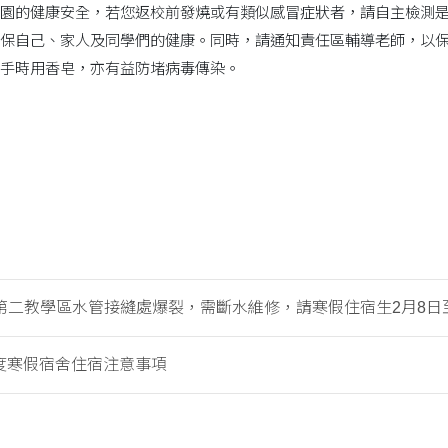
園的健康安全，若您返校前發燒或有類似感冒症狀者，請自主檢測是否C
保自己、家人及同學們的健康。同時，請通知責任區輔導老師，以
手時用香皂，亦有益防堵病毒傳染。
二教學區水管接縫處爆裂，需斷水維修，請寒假住宿生2月8日至9.
年度寒假宿舍住宿注意事項