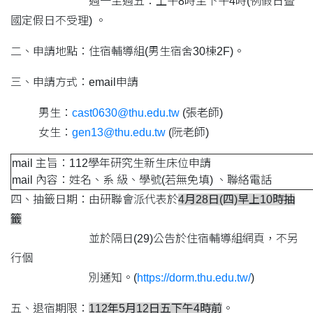
週一至週五：上午8時至下午4時(例假日暨
國定假日不受理) 。
二、申請地點：住宿輔導組(男生宿舍30棟2F)。
三、申請方式：email申請
男生：
cast0630@thu.edu.tw
(張老師)
女生：
gen13@thu.edu.tw
(阮老師)
mail 主旨：112學年研究生新生床位申請
mail 內容：姓名、系 級、學號(若無免填) 、聯絡電話
四、抽籤日期：由研聯會派代表於
4月28日(四)早上10時抽
籤
並於隔日(
29
)公告於住宿輔導組網頁，不另
行個
別通知。(
https://dorm.thu.edu.tw/
)
五、退宿期限：
112年5月12日五下午4時前
。