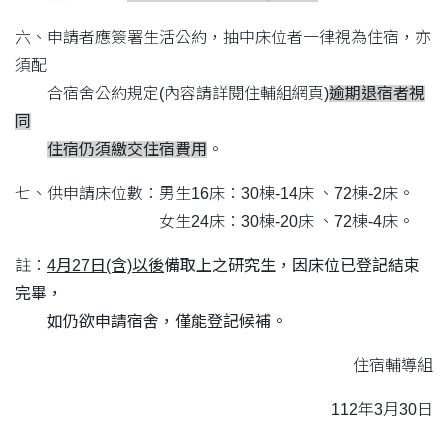
六、申請者應簽署生活公約，抽中床位者一律視為住宿，亦
須配
合宿舍公約規定(內容請詳閱住輔組網頁)
逾期退宿者視
同
住宿仍須繳交住宿費用
。
七、供申請床位數：男生16床：30棟-14床 、72棟-2床。
女生24床：30棟-20床 、72棟-4床。
註：
4月27日(含)以後
備取上之研究生，因床位已登記結束
完畢，
如仍欲申請宿舍，僅能登記候補。
住宿輔導組
112年3月30日