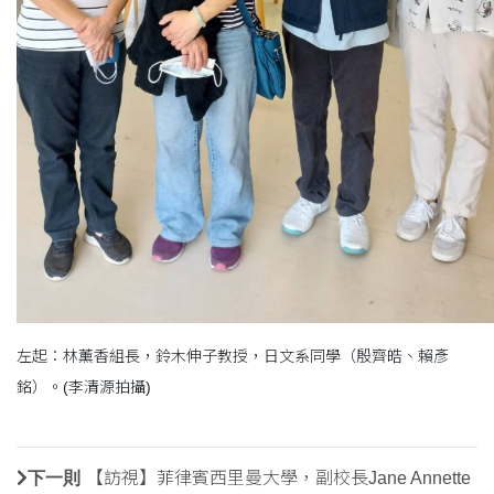
左起：林薰香組長，鈴木伸子教授，日文系同學（殷齊皓、賴彥
銘）。(李清源拍攝)
下一則
【訪視】菲律賓西里曼大學，副校長Jane Annette