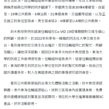
及生活狀況。由住輔組組長林薰香教授陪伴講解，在日文系殷齊皓
與賴彥銘兩位同學的同步翻譯下，參觀男生宿舍30棟4樓寢室、自習
室，19棟公共廚房、6棟浴廁，21棟健身房、交誼廳等設施，以及正
在施工的長住型宿舍，男生宿舍區3、4棟寢室以4棟的公共廚房。
鈴木教授對特別感謝住輔組在Co-VID 19疫情期間對交換生細心
的照顧。她表示，於2022年秋季有一韓籍的同志社大學交換生來
台，看到身旁他校交換生在台確診，受到住輔組同仁的幫忙、照顧
及關心，讓她深深感動，返回日本後多次向鈴木教授提及，東海大
學的防疫工作做得很完善。住輔組林組長表示，這是住輔組應該做
的，東海的學生到同志社大學也受到許多的幫忙和照顧。她自己在
國外讀書多年，對人在異國患病之類的事情很可感同身受。
看到公共廚房張貼的台灣文化體驗活動之活動，鈴木教授很感
興趣，表示東海住輔組很貼心。她對三區宿舍內設置健身房、免費
提供健體課程感到驚喜並深感贊同，現在的大學生確實需要離開3C
產品，好好活動筋骨。