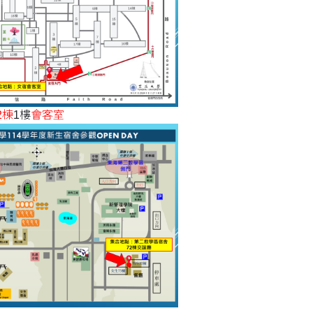
2棟
1樓
會客室