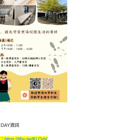
 DAY資訊
e：
https://ithu.tw/KLOgV