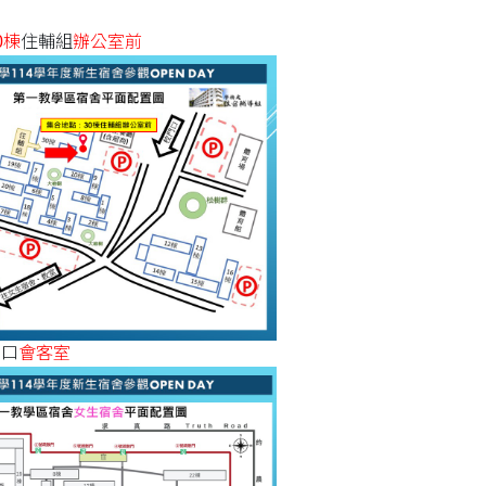
0棟
住輔組
辦公室前
門口
會客室