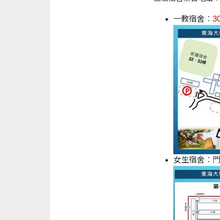
一教宿舍
：
3
女生宿舍
：