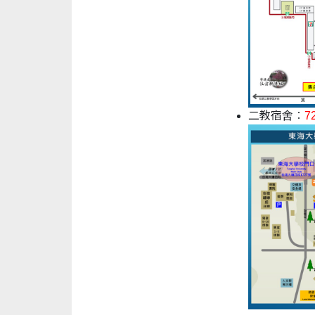
二教宿舍
：
7