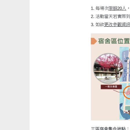
1. 每場次
限額20人
2. 活動當天若實際
3. 如欲
更改參觀資
三區宿舍集合地點：