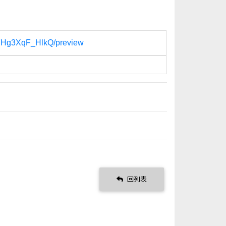
l7Hg3XqF_HlkQ/preview
回列表