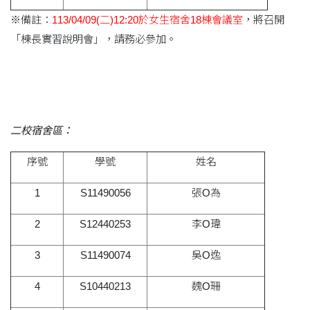
※備註：
113/04/09(二)12:20於女生宿舍18棟會議室
，將召開
「棟長實習說明會」，請務必參加。
二校宿舍區：
序號
學號
姓名
1
S11490056
張O為
2
S12440253
李O瑋
3
S11490074
吳O逸
4
S10440213
魏O珊