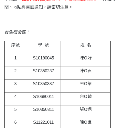
間、地點將書面通知，請密切注意。
女生宿舍區：
序號
學 號
姓 名
1
S10190045
陳O妤
2
S10350237
陳O君
3
S10350337
林O華
4
S10680011
余O瑄
5
S10350311
張O妮
6
S11221011
陳O謙