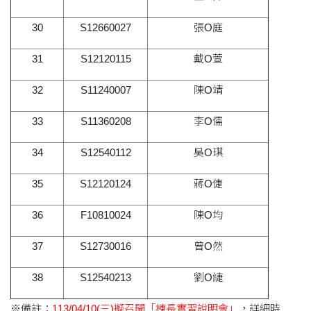
30
S12660027
張O庭
31
S12120115
戴O萱
32
S11240007
陳O靖
33
S11360208
李O儒
34
S12540112
吳O琪
35
S12120124
蔣O倢
36
F10810024
陳O均
37
S12730016
曾O然
38
S12540213
劉O緁
※備註：
113/04/10(三)擬召開「棟長實習說明會」
，詳細時