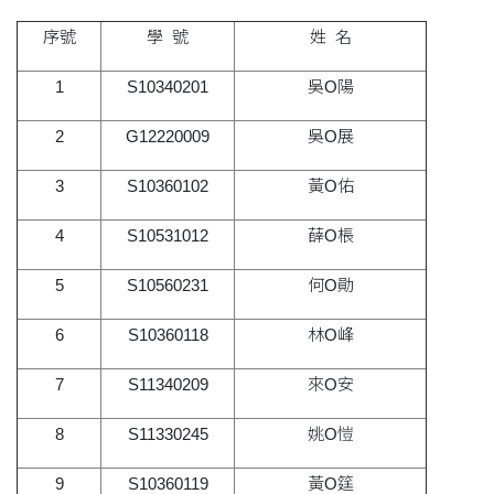
序號
學 號
姓 名
1
S10340201
吳O陽
2
G12220009
吳O展
3
S10360102
黃O佑
4
S10531012
薛O棖
5
S10560231
何O勛
6
S10360118
林O峰
7
S11340209
來O安
8
S11330245
姚O愷
9
S10360119
黃O筳