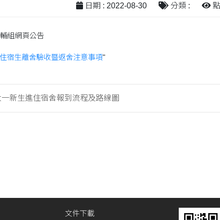
日期 : 2022-08-30
分類 :
點閱
輔組網頁公告
舍住宿生離舍驗收暨返舍注意事項
"
年大一新生進住宿舍報到流程及路線圖
文件下載