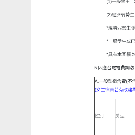
(1)一般學生
(2)經濟弱勢
*經濟弱勢生
*一般學生或
*具有本國籍
5.因應台電電費調
A.一般型宿舍費(不
(女生宿舍若有改建
性別
房型