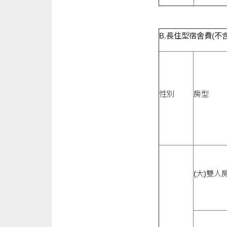
B.長住型宿舍費(不
性別
房型
(大)雙人