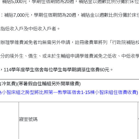
 ：補貼5,000元，學期住宿期間為20週，補貼金以週數比例分攤於床位
生：補貼7,000元，學期住宿期間為20週，補貼金以週數比例分攤於床
係指低收入戶及中低收入戶者。
已辦理學雜費減免者均無需另外申請，註冊繳費單將列「行政院補貼
身分的境外生、僑生、或未於生輔組申請學雜費減免之低收、中低收
漲，114學年度學生宿舍每位學生每學期調漲住宿費60元。
含冷氣費)(寒暑假由住輔組另外開單繳費)
為小智床組之房型將比照第一教學區宿舍1-15棟小智床組住宿費收費)
寢室號碼