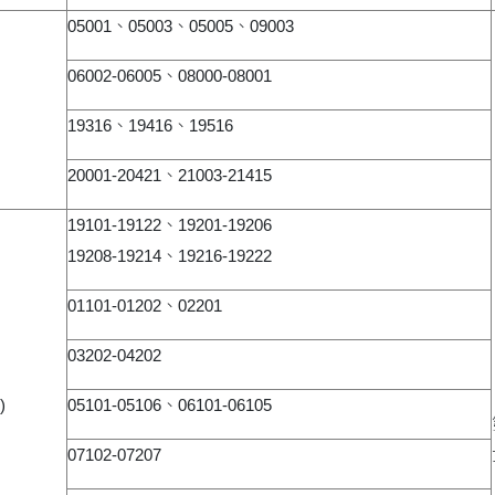
05001、05003、05005、09003
06002-06005、08000-08001
19316、19416、19516
20001-20421、21003-21415
19101-19122、19201-19206
19208-19214、19216-19222
01101-01202、02201
03202-04202
)
05101-05106、06101-06105
07102-07207