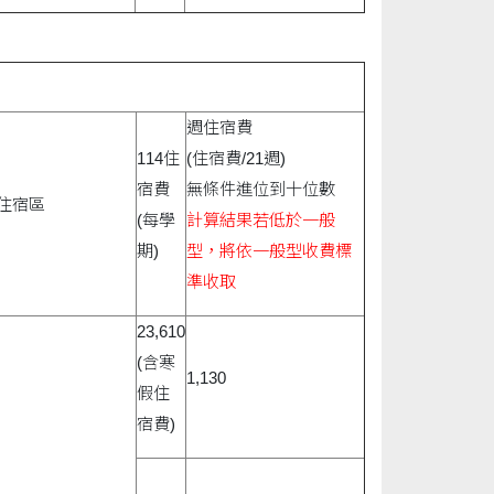
週住宿費
114住
(住宿費/21週)
宿費
無條件進位到十位數
住宿區
(每學
計算結果若低於一般
期)
型，將依一般型收費標
準收取
23,610
(含寒
1,130
假住
宿費)