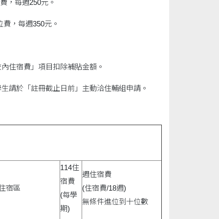
費，每週250元。
位費，每週350元。
校內住宿費」項目扣除補貼金額。
學生請於「註冊截止日前」主動洽住輔組申請。
114住
週住宿費
宿費
住宿區
(住宿費/18週)
(每學
無條件進位到十位數
期)