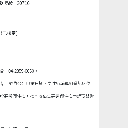
點閱 : 20716
部已核定)
04-2359-6050。
.tw/) 介紹，並依公告申請日期，向住宿輔導組登記床位。
要於寒暑假住宿，按本校宿舍寒暑假住宿申請要點辦
：