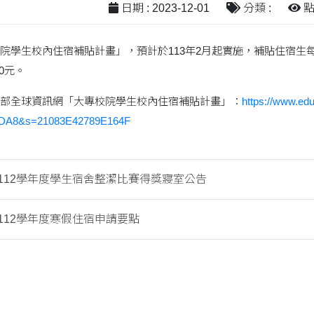
日期 : 2023-12-01
分類 :
點閱
院學生校內住宿補貼計畫」，預計於113年2月起實施，補貼住宿生每
0元。
部全球資訊網「大專校院學生校內住宿補貼計畫」：
https://www.ed
DA8&s=21083E42789E164F
112學年度學生宿舍整潔比賽得獎寢室公告
112學年度寒假住宿申請要點